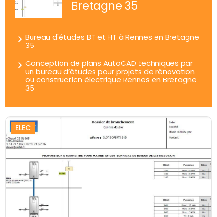
Bretagne 35
Bureau d'études BT et HT à Rennes en Bretagne
35
Conception de plans AutoCAD techniques par
un bureau d’études pour projets de rénovation
ou construction électrique Rennes en Bretagne
35
ELEC