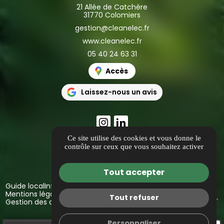
21 Allée de Catchère
31770 Colomiers
gestion@cleanelec.fr
www.cleanelec.fr
05 40 24 63 31
Accès
Laissez-nous un avis
Ce site utilise des cookies et vous donne le
contrôle sur ceux que vous souhaitez activer
Tout accepter
Guide local
Informations complémentaires
Mentions légales
Politique de confidentialité
Tout refuser
Gestion des cookies
Personnaliser